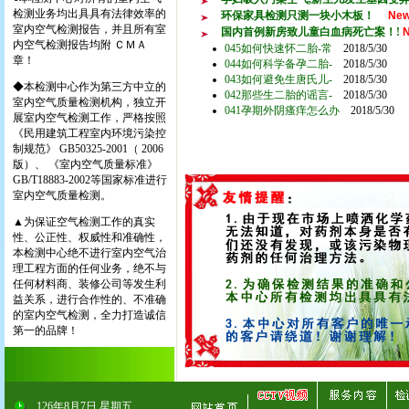
检测业务均出具具有法律效率的
环保家具检测只测一块小木板！
Ne
室内空气检测报告，并且所有室
国内首例新房致儿童白血病死亡案！!
内空气检测报告均附 ＣＭＡ
045如何快速怀二胎-常
2018/5/30
章！
044如何科学备孕二胎-
2018/5/30
043如何避免生唐氏儿-
2018/5/30
◆本检测中心作为第三方中立的
042那些生二胎的谣言-
2018/5/30
室内空气质量检测机构，独立开
041孕期外阴瘙痒怎么办
2018/5/30
展室内空气检测工作，严格按照
《民用建筑工程室内环境污染控
制规范》 GB50325-2001（ 2006
版）、 《室内空气质量标准》
GB/T18883-2002等国家标准进行
室内空气质量检测。
▲为保证空气检测工作的真实
性、公正性、权威性和准确性，
本检测中心绝不进行室内空气治
理工程方面的任何业务，绝不与
任何材料商、装修公司等发生利
益关系，进行合作性的、不准确
的室内空气检测，全力打造诚信
第一的品牌！
126
年
8
月
7
日
星期五