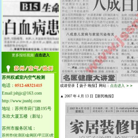
25.泰州泰兴室内空气检测
26.泰州姜堰室内空气检测
27.泰州靖江室内空气检测
28.泰州兴化室内空气检测
29.启东室内空气检测中心
30.海门室内空气检测中心
31.通州室内空气检测中心
32.如皋室内空气检测中心
33.如东室内空气检测中心
更多报纸视频
点击进入
34.海安室内空气检测中心
苏州权威室内空气检测
0512-68321415
电话：
或请登录【 扬子 晚报】网站：
点击进入
＞＞
Email:jshjjc@163.com
▲ 2007 年 4 月 13 日【新民晚报】
http://www.jssnhj.com
地址：苏州市葑门路195号
东欣大厦五楼（新址）
苏州市服务区域：
苏州市‖沧浪区‖金阊区‖平江区‖虎