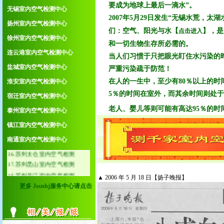
要成为地球上最后一滴水”。
4.无锡室内空气检测中心
无锡室内空气检测中心
2007年5月29日发生“无锡水荒，太
5.扬州室内空气检测中心
扬州室内空气检测中心
6.徐州室内空气检测中心
们：空气、阳光与水【
】，是
点击进入
徐州室内空气检测中心
7.连云港室内空气检测中心
和一切生物生存所必需的。
8.盐城室内空气检测中心
连云港室内空气检测中心
当人们习惯于只把眼光盯住水污染的
9.淮安室内空气检测中心
盐城室内空气检测中心
严重污染疏于防范！
10.宿迁室内空气检测中心
在人的一生中，至少有80％以上的
淮安室内空气检测中心
11.泰州室内空气检测中心
12.镇江室内空气检测中心
5％的时间在室外，而其余时间则处
宿迁室内空气检测中心
13.南通室内空气检测中心
老人、婴儿等则可能有高达95％的
泰州室内空气检测中心
14.苏州常熟室内空气检测
15.苏州张家港室内空气检测
镇江室内空气检测中心
16.苏州太仓室内空气检测
南通室内空气检测中心
17.苏州昆山室内空气检测
18.苏州吴江室内空气检测
19.无锡江阴室内空气检测
20.无锡宜兴室内空气检测
▲ 2006 年 5 月 18 日【扬子晚报】
更多 Jssnhj服务中心请点击
21.常州金坛室内空气检测
22.常州溧阳室内空气检测
23.南京溧水室内空气检测
24.南京高淳室内空气检测