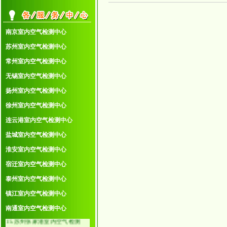
南京室内空气检测中心
苏州室内空气检测中心
点击更多>>
1.南京室内空气检测中心
常州室内空气检测中心
2.苏州室内空气检测中心
3.常州室内空气检测中心
无锡室内空气检测中心
4.无锡室内空气检测中心
扬州室内空气检测中心
5.扬州室内空气检测中心
徐州室内空气检测中心
6.徐州室内空气检测中心
7.连云港室内空气检测中心
连云港室内空气检测中心
8.盐城室内空气检测中心
盐城室内空气检测中心
9.淮安室内空气检测中心
淮安室内空气检测中心
10.宿迁室内空气检测中心
11.泰州室内空气检测中心
宿迁室内空气检测中心
12.镇江室内空气检测中心
泰州室内空气检测中心
13.南通室内空气检测中心
14.苏州常熟室内空气检测
镇江室内空气检测中心
15.苏州张家港室内空气检测
南通室内空气检测中心
16.苏州太仓室内空气检测
17.苏州昆山室内空气检测