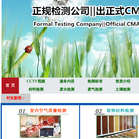
CCTV视频
服务内容
检测标准
资质介绍
首 页
材料检测
废水检测
废气检测
土壤检测
时实新闻：