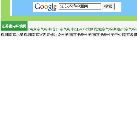
‖
南京空气检测
‖
苏州空气检测
‖
江苏环境网
‖
盐城空气检测
‖
扬州空气检
检测‖南京污染检测‖南京室内装修污染检测‖南京甲醛检测‖南京甲醛检测中心‖南京装