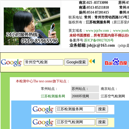
南京:025 -83733090 苏州:05
南通:0513-85211818 常州:0519-8
扬州:0514-87201415 泰州:0523-
联系地址:
常州
：
常州市劳动西路315号
版权所有：
江苏检测服务网
（原江苏室
英文域名：
www.jsjcfw.com
；
www.jssnh
未经书面授权，所有页面内容不得以任何
备案序号:
苏ICP备09027826号
业务邮箱:jshjjc@163.com
（jshj
本检测中心The test center旗下站点：
常州站点：
苏州站点：
南京站点：
江苏检测服务网
2008环境网
江苏空气检测网