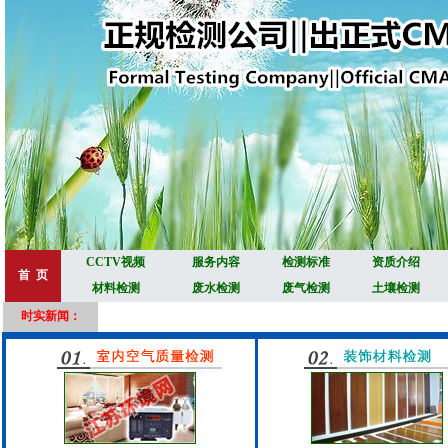
CCTV视频
服务内容
检测标准
资质介绍
首 页
材料检测
废水检测
废气检测
土壤检测
时实新闻：