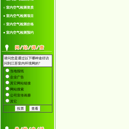
○ 室内空气检测资质
● 室内空气检测项目
○ 室内空气检测价格
● 室内空气检测预约