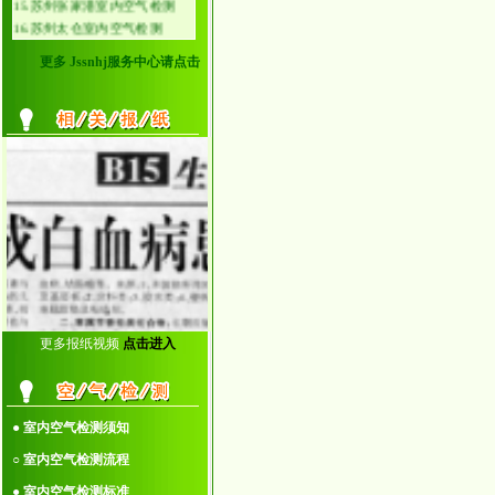
17.苏州昆山室内空气检测
18.苏州吴江室内空气检测
19.无锡江阴室内空气检测
更多 Jssnhj服务中心请点击
20.无锡宜兴室内空气检测
21.常州金坛室内空气检测
22.常州溧阳室内空气检测
23.南京溧水室内空气检测
24.南京高淳室内空气检测
25.泰州泰兴室内空气检测
26.泰州姜堰室内空气检测
27.泰州靖江室内空气检测
28.泰州兴化室内空气检测
29.启东室内空气检测中心
30.海门室内空气检测中心
31.通州室内空气检测中心
更多报纸视频
点击进入
32.如皋室内空气检测中心
33.如东室内空气检测中心
34.海安室内空气检测中心
● 室内空气检测须知
○ 室内空气检测流程
● 室内空气检测标准