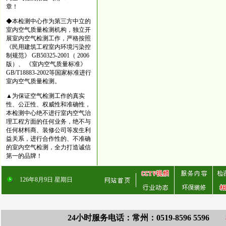
章！
◆本检测中心作为第三方中立的
室内空气质量检测机构，独立开
展室内空气检测工作，严格按照
《民用建筑工程室内环境污染控
制规范》 GB50325-2001（ 2006
版）、 《室内空气质量标准》
GB/T18883-2002等国家标准进行
室内空气质量检测。
▲为保证空气检测工作的真实
性、公正性、权威性和准确性，
本检测中心绝不进行室内空气治
理工程方面的任何业务，绝不与
任何材料商、装修公司等发生利
益关系，进行合作性的、不准确
的室内空气检测，全力打造诚信
第一的品牌！
126
年
8
月
9
日
星期日
24小时服务电话：常州：
0519-8596 5596