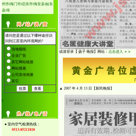
州市‖海门市‖启东市‖海安县‖如东
县‖等
或请登录【 扬子 晚报】网站：
点击进入
＞＞
▲ 2007 年 4 月 13 日【新民晚报】
?
● 室内空气检测热线：
0513-85211818