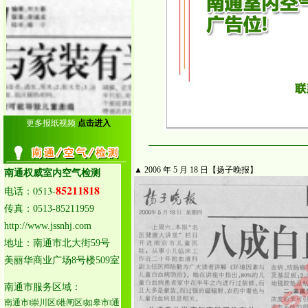
更多报纸视频
点击进入
▲ 2006 年 5 月 18 日【扬子晚报】
南通权威室内空气检测
85211818
0513-
电话：
传真：0513-85211959
http://www.jssnhj.com
地址：南通市北大街59号
美丽华商业广场8号楼509室
南通市服务区域：
南通市‖崇川区‖港闸区‖如皋市‖通