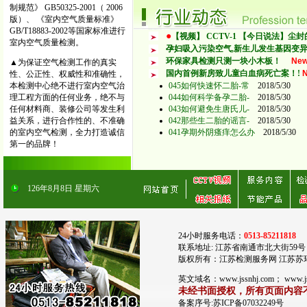
制规范》 GB50325-2001（ 2006
版）、 《室内空气质量标准》
GB/T18883-2002等国家标准进行
●
【视频】 CCTV-1 【今日说法】尘
室内空气质量检测。
孕妇吸入污染空气,新生儿发生基因变异增
环保家具检测只测一块小木板！
Ne
▲为保证空气检测工作的真实
国内首例新房致儿童白血病死亡案！!
性、公正性、权威性和准确性，
本检测中心绝不进行室内空气治
045如何快速怀二胎-常
2018/5/30
理工程方面的任何业务，绝不与
044如何科学备孕二胎-
2018/5/30
任何材料商、装修公司等发生利
043如何避免生唐氏儿-
2018/5/30
益关系，进行合作性的、不准确
042那些生二胎的谣言-
2018/5/30
的室内空气检测，全力打造诚信
041孕期外阴瘙痒怎么办
2018/5/30
第一的品牌！
126
年
8
月
8
日
星期六
●江苏
24小时服务电话：
0513-85211818
联系地址: 江苏省南通市北大街59号
版权所有：江苏检测服务网 江苏苏
英文域名：www.jssnhj.com； www
未经书面授权，所有页面内容
备案序号:苏ICP备07032249号