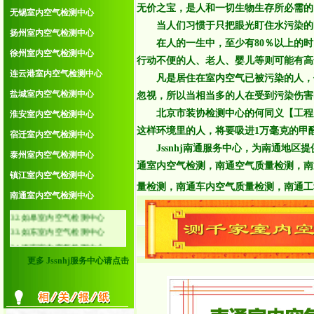
无价之宝，是人和一切生物生存所必需的
无锡室内空气检测中心
20.无锡宜兴室内空气检测
当人们习惯于只把眼光盯住水污染的时
21.常州金坛室内空气检测
扬州室内空气检测中心
在人的一生中，至少有80％以上的时
22.常州溧阳室内空气检测
徐州室内空气检测中心
23.南京溧水室内空气检测
行动不便的人、老人、婴儿等则可能有高
24.南京高淳室内空气检测
连云港室内空气检测中心
凡是居住在室内空气已被污染的人，他
25.泰州泰兴室内空气检测
盐城室内空气检测中心
忽视，所以当相当多的人在受到污染伤害
26.泰州姜堰室内空气检测
北京市装协检测中心的何同义【工程师】
淮安室内空气检测中心
27.泰州靖江室内空气检测
这样环境里的人，将要吸进1万毫克的甲
28.泰州兴化室内空气检测
宿迁室内空气检测中心
29.启东室内空气检测中心
Jssnhj南通服务中心，为南通地区
泰州室内空气检测中心
30.海门室内空气检测中心
通室内空气检测，南通空气质量检测，南
镇江室内空气检测中心
31.通州室内空气检测中心
量检测，南通车内空气质量检测，南通工
32.如皋室内空气检测中心
南通室内空气检测中心
33.如东室内空气检测中心
34.海安室内空气检测中心
更多 Jssnhj服务中心请点击