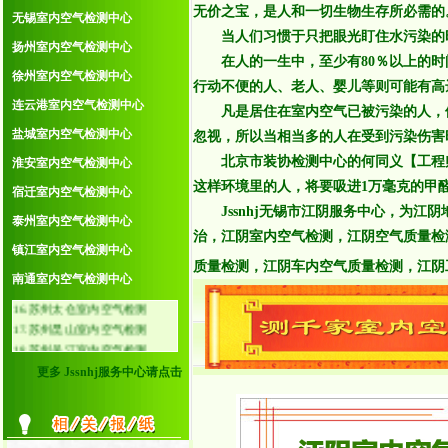
无价之宝，是人和一切生物生存所必需的
4.无锡室内空气检测中心
无锡室内空气检测中心
当人们习惯于只把眼光盯住水污染的时
5.扬州室内空气检测中心
扬州室内空气检测中心
6.徐州室内空气检测中心
在人的一生中，至少有80％以上的时间
徐州室内空气检测中心
7.连云港室内空气检测中心
行动不便的人、老人、婴儿等则可能有高
8.盐城室内空气检测中心
连云港室内空气检测中心
凡是居住在室内空气已被污染的人，他
9.淮安室内空气检测中心
盐城室内空气检测中心
忽视，所以当相当多的人在受到污染伤害
10.宿迁室内空气检测中心
北京市装协检测中心的何同义【工程师】
淮安室内空气检测中心
11.泰州室内空气检测中心
12.镇江室内空气检测中心
这样环境里的人，将要吸进1万毫克的甲醛
宿迁室内空气检测中心
13.南通室内空气检测中心
Jssnhj无锡市江阴服务中心，为江
泰州室内空气检测中心
14.苏州常熟室内空气检测
治，江阴室内空气检测，江阴空气质量检
15.苏州张家港室内空气检测
镇江室内空气检测中心
质量检测，江阴车内空气质量检测，江阴
16.苏州太仓室内空气检测
南通室内空气检测中心
17.苏州昆山室内空气检测
18.苏州吴江室内空气检测
19.无锡江阴室内空气检测
20.无锡宜兴室内空气检测
更多 Jssnhj服务中心请点击
21.常州金坛室内空气检测
22.常州溧阳室内空气检测
23.南京溧水室内空气检测
24.南京高淳室内空气检测