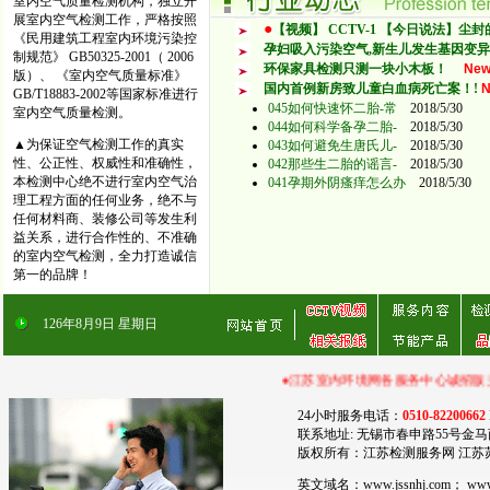
室内空气质量检测机构，独立开
展室内空气检测工作，严格按照
●
【视频】 CCTV-1 【今日说法】尘
《民用建筑工程室内环境污染控
孕妇吸入污染空气,新生儿发生基因变异增
制规范》 GB50325-2001（ 2006
环保家具检测只测一块小木板！
Ne
版）、 《室内空气质量标准》
国内首例新房致儿童白血病死亡案！!
N
GB/T18883-2002等国家标准进行
045如何快速怀二胎-常
2018/5/30
室内空气质量检测。
044如何科学备孕二胎-
2018/5/30
▲为保证空气检测工作的真实
043如何避免生唐氏儿-
2018/5/30
性、公正性、权威性和准确性，
042那些生二胎的谣言-
2018/5/30
本检测中心绝不进行室内空气治
041孕期外阴瘙痒怎么办
2018/5/30
理工程方面的任何业务，绝不与
任何材料商、装修公司等发生利
益关系，进行合作性的、不准确
的室内空气检测，全力打造诚信
第一的品牌！
126
年
8
月
9
日
星期日
●江苏室内环境网各服务中心诚招版主，并提供广告服务！江苏
24小时服务电话：
0510-82200662
联系地址: 无锡市春申路55号金马
版权所有：江苏检测服务网 江苏
英文域名：www.jssnhj.com； w