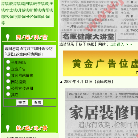
港镇‖夏港镇‖南闸镇‖云亭镇‖周庄
镇‖华土镇‖月城镇‖新桥镇‖青阳镇
‖霞客镇‖祝塘镇‖长泾镇‖顾山镇‖
等
或请登录【 扬子 晚报】网站：
点击进入
＞＞
▲ 2007 年 4 月 13 日【新民晚报】
?