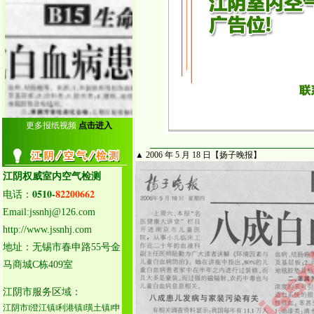
25.泰州泰兴室内空气检测
26.泰州姜堰室内空气检测
27.泰州靖江室内空气检测
28.泰州兴化室内空气检测
29.启东室内空气检测中心
30.海门室内空气检测中心
31.通州室内空气检测中心
32.如皋室内空气检测中心
33.如东室内空气检测中心
更多报纸视频
点击进入
34.海安室内空气检测中心
▲ 2006 年 5 月 18 日【扬子晚报】
江阴权威室内空气检测
0510-
82200662
电话：
Email:jssnhj@126.com
http://www.jssnhj.com
地址：无锡市春申路55号金
马商城C栋409室
江阴市服务区域：
江阴市‖澄江镇‖利港镇‖璜土镇‖申