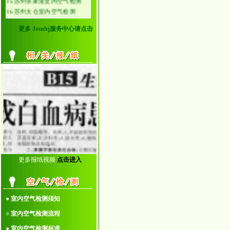
17.苏州昆山室内空气检测
18.苏州吴江室内空气检测
19.无锡江阴室内空气检测
更多 Jssnhj服务中心请点击
20.无锡宜兴室内空气检测
21.常州金坛室内空气检测
22.常州溧阳室内空气检测
23.南京溧水室内空气检测
24.南京高淳室内空气检测
25.泰州泰兴室内空气检测
26.泰州姜堰室内空气检测
27.泰州靖江室内空气检测
28.泰州兴化室内空气检测
29.启东室内空气检测中心
30.海门室内空气检测中心
31.通州室内空气检测中心
更多报纸视频
点击进入
32.如皋室内空气检测中心
33.如东室内空气检测中心
34.海安室内空气检测中心
● 室内空气检测须知
○ 室内空气检测流程
● 室内空气检测标准