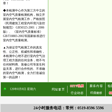
章！
◆本检测中心作为第三方中立的
室内空气质量检测机构，独立开
展室内空气检测工作，严格按照
《民用建筑工程室内环境污染控
制规范》 GB50325-2001（ 2006
版）、 《室内空气质量标准》
GB/T18883-2002等国家标准进行
室内空气质量检测。
▲为保证空气检测工作的真实
性、公正性、权威性和准确性，
本检测中心绝不进行室内空气治
理工程方面的任何业务，绝不与
任何材料商、装修公司等发生利
益关系，进行合作性的、不准确
的室内空气检测，全力打造诚信
第一的品牌！
126
年
8
月
8
日
星期六
24小时服务电话：常州：
0519-8596 5596