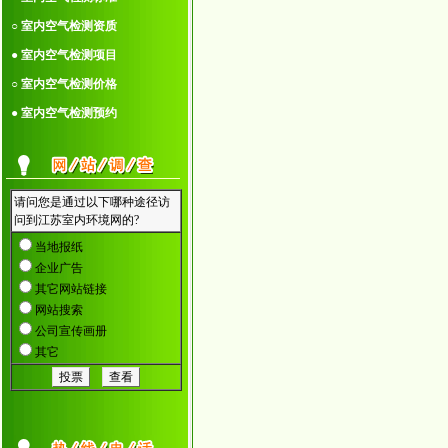
○ 室内空气检测资质
● 室内空气检测项目
○ 室内空气检测价格
● 室内空气检测预约