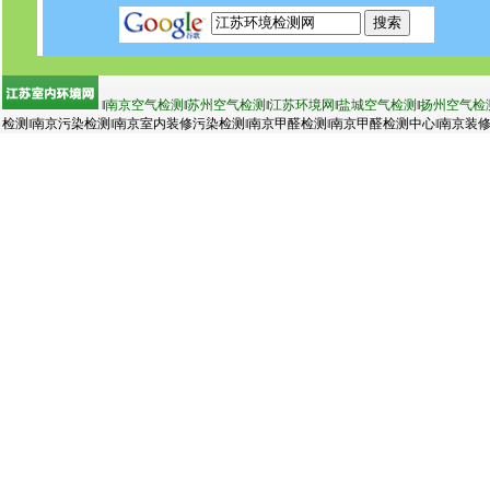
‖
南京空气检测
‖
苏州空气检测
‖
江苏环境网
‖
盐城空气检测
‖
扬州空气检
检测‖南京污染检测‖南京室内装修污染检测‖南京甲醛检测‖南京甲醛检测中心‖南京装