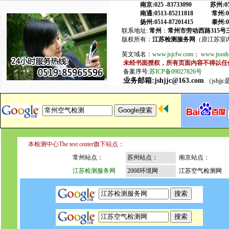
南京:025 -83733090 苏州:05
南通:0513-85211818 常州:0519-8
扬州:0514-87201415 泰州:0523-
联系地址:
常州
：
常州市劳动西路315号
版权所有：
江苏检测服务网
（原江苏室
英文域名：
www.jsjcfw.com
；
www.jssnh
未经书面授权，所有页面内容不得以任何
备案序号:
苏ICP备09027826号
业务邮箱:jshjjc@163.com
（jshj
本检测中心The test center旗下站点：
常州站点：
苏州站点：
南京站点：
江苏检测服务网
2008环境网
江苏空气检测网