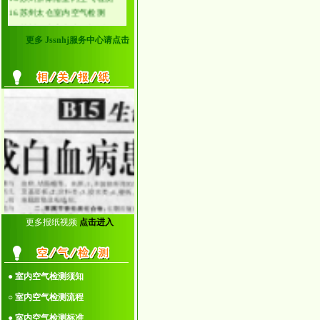
17.苏州昆山室内空气检测
18.苏州吴江室内空气检测
19.无锡江阴室内空气检测
更多 Jssnhj服务中心请点击
20.无锡宜兴室内空气检测
21.常州金坛室内空气检测
22.常州溧阳室内空气检测
23.南京溧水室内空气检测
24.南京高淳室内空气检测
25.泰州泰兴室内空气检测
26.泰州姜堰室内空气检测
27.泰州靖江室内空气检测
28.泰州兴化室内空气检测
29.启东室内空气检测中心
30.海门室内空气检测中心
31.通州室内空气检测中心
更多报纸视频
点击进入
32.如皋室内空气检测中心
33.如东室内空气检测中心
34.海安室内空气检测中心
● 室内空气检测须知
○ 室内空气检测流程
● 室内空气检测标准