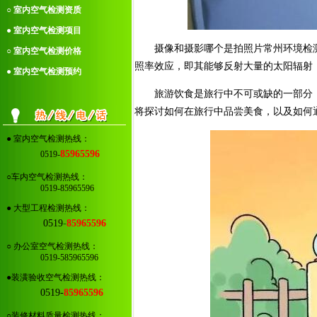
○ 室内空气检测资质
● 室内空气检测项目
摄像和摄影哪个是拍照片常州环境检
○ 室内空气检测价格
照率效应，即其能够反射大量的太阳辐射
● 室内空气检测预约
旅游饮食是旅行中不可或缺的一部分
将探讨如何在旅行中品尝美食，以及如何
● 室内空气检测热线：
85965596
0519-
○车内空气检测热线：
0519-85965596
● 大型工程检测热线：
0519
-
85965596
○ 办公室空气检测热线：
0519-585965596
●装潢验收空气检测热线：
0519-
85965596
○装修材料质量检测热线：