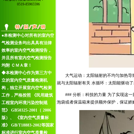
0519-85965596
●本检测中心对所有的室内空
气检测业务均出具具有法律
效率的室内空气检测报告，
并且所有室内空气检测报告
均附 ＣＭＡ章！
◆本检测中心作为第三方中
大气运动：太阳辐射的不均匀加热导
立的室内空气质量检测机
就与太阳辐射有关 水循环：太阳能驱动
构，独立开展室内空气检测
### 分析：科技的力量 为了实现
工作，严格按照 《民用建筑
泡袋或者保温箱来提供额外保护，保证娇
工程室内环境污染控制规
范》 GB50325-2001（ 2006
版）、 《室内空气质量标
准》 GB/T18883-2002等国家
标准进行室内空气质量检